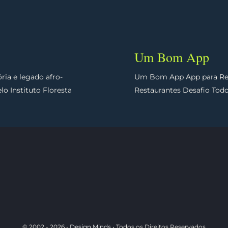
Um Bom App
ia e legado afro-
Um Bom App App para Red
o Instituto Floresta
Restaurantes Desafio Todo
© 2002 - 2026 •
Design Minds
• Todos os Direitos Reservados